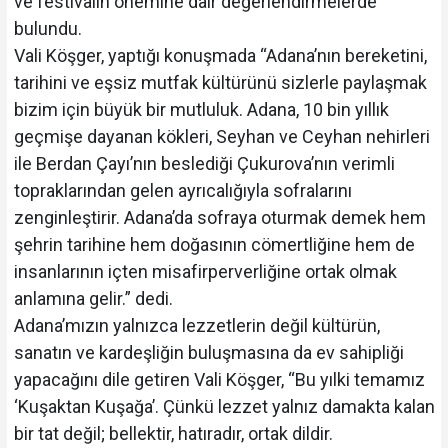
ve festivalin önemine dair değerlendirmelerde
bulundu.
Vali Köşger, yaptığı konuşmada “Adana’nın bereketini,
tarihini ve eşsiz mutfak kültürünü sizlerle paylaşmak
bizim için büyük bir mutluluk. Adana, 10 bin yıllık
geçmişe dayanan kökleri, Seyhan ve Ceyhan nehirleri
ile Berdan Çayı’nın beslediği Çukurova’nın verimli
topraklarından gelen ayrıcalığıyla sofralarını
zenginleştirir. Adana’da sofraya oturmak demek hem
şehrin tarihine hem doğasının cömertliğine hem de
insanlarının içten misafirperverliğine ortak olmak
anlamına gelir.” dedi.
Adana’mızın yalnızca lezzetlerin değil kültürün,
sanatın ve kardeşliğin buluşmasına da ev sahipliği
yapacağını dile getiren Vali Köşger, “Bu yılki temamız
‘Kuşaktan Kuşağa’. Çünkü lezzet yalnız damakta kalan
bir tat değil; bellektir, hatıradır, ortak dildir.