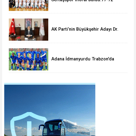
AK Parti’nin Büyükşehir Adayı Dr.
Halil Nacar mı?
Adana İdmanyurdu Trabzon'da
dağıldı:1-4