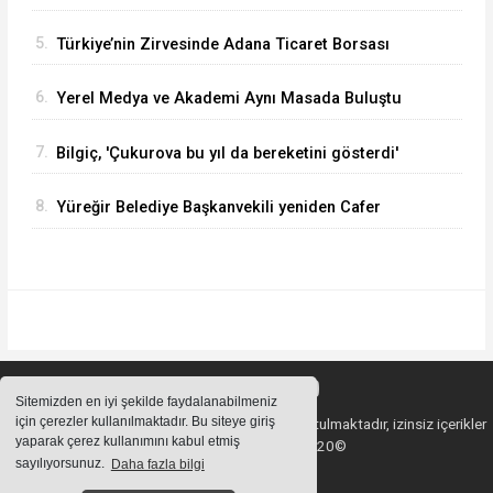
1.216 MW’a Yükseltti
5.
Türkiye’nin Zirvesinde Adana Ticaret Borsası
6.
Yerel Medya ve Akademi Aynı Masada Buluştu
7.
Bilgiç, 'Çukurova bu yıl da bereketini gösterdi'
8.
Yüreğir Belediye Başkanvekili yeniden Cafer
Boyraz oldu
Sitemizden en iyi şekilde faydalanabilmeniz
için çerezler kullanılmaktadır. Bu siteye giriş
Sitemizde bulunan içeriklerin tüm hakları saklı tutulmaktadır, izinsiz içerikler
yaparak çerez kullanımını kabul etmiş
kullanılamaz. Copyright 2020©
sayılıyorsunuz.
Daha fazla bilgi