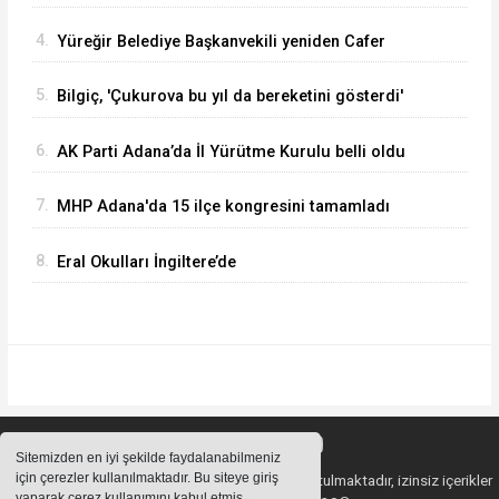
1.216 MW’a Yükseltti
4.
Yüreğir Belediye Başkanvekili yeniden Cafer
Boyraz oldu
5.
Bilgiç, 'Çukurova bu yıl da bereketini gösterdi'
6.
AK Parti Adana’da İl Yürütme Kurulu belli oldu
7.
MHP Adana'da 15 ilçe kongresini tamamladı
8.
Eral Okulları İngiltere’de
Sitemizden en iyi şekilde faydalanabilmeniz
için çerezler kullanılmaktadır. Bu siteye giriş
Sitemizde bulunan içeriklerin tüm hakları saklı tutulmaktadır, izinsiz içerikler
yaparak çerez kullanımını kabul etmiş