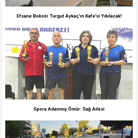
Efsane Boksör Turgut Aykaç'ın Kafe'si Yıkılacak!
Spora Adanmış Ömür: Sağ Ailesi