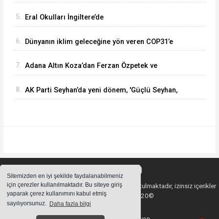
5.
Eral Okulları İngiltere’de
6.
Dünyanın iklim geleceğine yön veren COP31’e
İstanbul Lider Koleji’nden destek
7.
Adana Altın Koza’dan Ferzan Özpetek ve
Vahide Perçin’e Onur Ödülü
8.
AK Parti Seyhan’da yeni dönem, 'Güçlü Seyhan,
güçlü teşkilat'
Sitemizden en iyi şekilde faydalanabilmeniz
için çerezler kullanılmaktadır. Bu siteye giriş
Sitemizde bulunan içeriklerin tüm hakları saklı tutulmaktadır, izinsiz içerikler
yaparak çerez kullanımını kabul etmiş
kullanılamaz. Copyright 2020©
sayılıyorsunuz.
Daha fazla bilgi
Haber Yazılımı:
Web Aksiyon