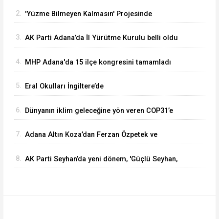
2.
'Yüzme Bilmeyen Kalmasın' Projesinde
Sertifikalar Dağıtıldı
3.
AK Parti Adana’da İl Yürütme Kurulu belli oldu
4.
MHP Adana'da 15 ilçe kongresini tamamladı
5.
Eral Okulları İngiltere’de
6.
Dünyanın iklim geleceğine yön veren COP31’e
İstanbul Lider Koleji’nden destek
7.
Adana Altın Koza’dan Ferzan Özpetek ve
Vahide Perçin’e Onur Ödülü
8.
AK Parti Seyhan’da yeni dönem, 'Güçlü Seyhan,
güçlü teşkilat'