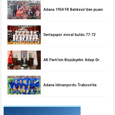
Adana 1954 FK Balıkesir'den puanı
kaptı:0-0
Sertaşspor moral buldu:77-72
AK Parti’nin Büyükşehir Adayı Dr.
Halil Nacar mı?
Adana İdmanyurdu Trabzon'da
dağıldı:1-4