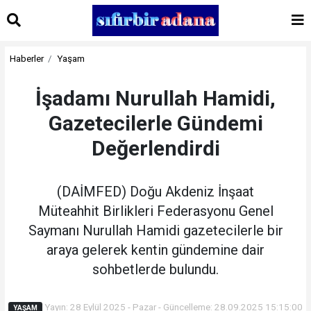
Haberler
Yaşam
İşadamı Nurullah Hamidi,
Gazetecilerle Gündemi
Değerlendirdi
(DAİMFED) Doğu Akdeniz İnşaat
Müteahhit Birlikleri Federasyonu Genel
Saymanı Nurullah Hamidi gazetecilerle bir
araya gelerek kentin gündemine dair
sohbetlerde bulundu.
Yayın: 28 Eylül 2025 - Pazar - Güncelleme: 28.09.2025 15:15:00
YAŞAM