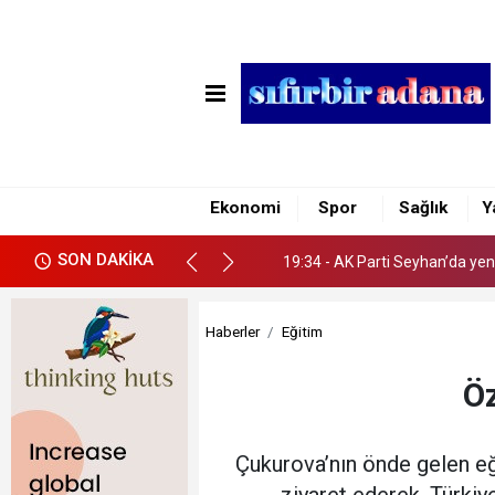
19:34 - AK Parti Seyhan’da yen
19:48 - TSYD’de eğitim semine
Ekonomi
Spor
Sağlık
Y
19:45 - AOSB’de Ar-Ge İş Birlik
SON DAKİKA
19:34 - AK Parti Seyhan’da yen
19:48 - TSYD’de eğitim semine
Haberler
Eğitim
Öz
Çukurova’nın önde gelen eği
ziyaret ederek, Türkiy