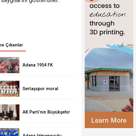
e Çıkanlar
Adana 1954 FK
Balıkesir'den puanı
kaptı:0-0
Sertaşspor moral
buldu:77-72
AK Parti’nin Büyükşehir
Adayı Dr. Halil Nacar mı?
Adana İdmanyurdu