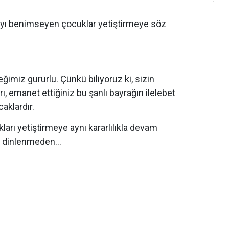
y
ayı benimseyen çocuklar yetiştirmeye söz
imiz gururlu. Çünkü biliyoruz ki, sizin
, emanet ettiğiniz bu şanlı bayrağın ilelebet
aklardır.
kları yetiştirmeye aynı kararlılıkla devam
 dinlenmeden...