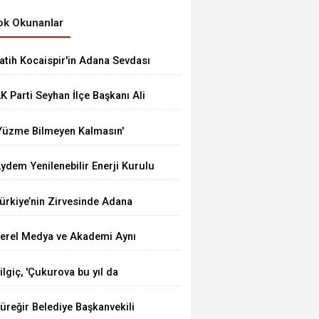
k Okunanlar
atih Kocaispir'in Adana Sevdası
K Parti Seyhan İlçe Başkanı Ali
oşkun Oldu
Yüzme Bilmeyen Kalmasın'
rojesinde Sertifikalar Dağıtıldı
ydem Yenilenebilir Enerji Kurulu
ücünü 1.216 MW’a Yükseltti
ürkiye’nin Zirvesinde Adana
icaret Borsası
erel Medya ve Akademi Aynı
asada Buluştu
ilgiç, 'Çukurova bu yıl da
ereketini gösterdi'
üreğir Belediye Başkanvekili