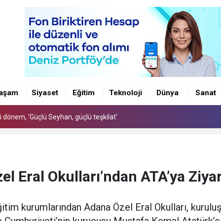
i dönem, 'Güçlü Seyhan, güçlü teşkilat'
ri
aşam
Siyaset
Eğitim
Teknoloji
Dünya
Sanat
leri Masaya Yatırıldı
i dönem, 'Güçlü Seyhan, güçlü teşkilat'
ri
el Eral Okulları’ndan ATA’ya Ziya
tim kurumlarından Adana Özel Eral Okulları, kuruluşlar
e Cumhuriyeti’nin kurucusu Mustafa Kemal Atatürk’e s