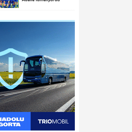
Trabzon'da dağıldı:1-4