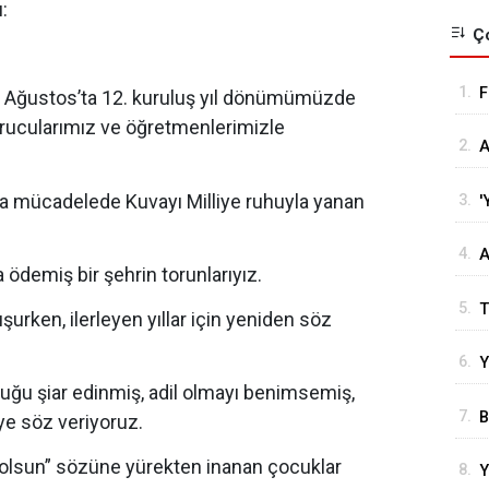
:
Ço
1.
F
12 Ağustos’ta 12. kuruluş yıl dönümümüzde
urucularımız ve öğretmenlerimizle
2.
A
C
la mücadelede Kuvayı Milliye ruhuyla yanan
3.
'
P
4.
A
a ödemiş bir şehrin torunlarıyız.
G
5.
T
ken, ilerleyen yıllar için yeniden söz
T
6.
Y
luğu şiar edinmiş, adil olmayı benimsemiş,
M
7.
B
ye söz veriyoruz.
b
 olsun” sözüne yürekten inanan çocuklar
8.
Y