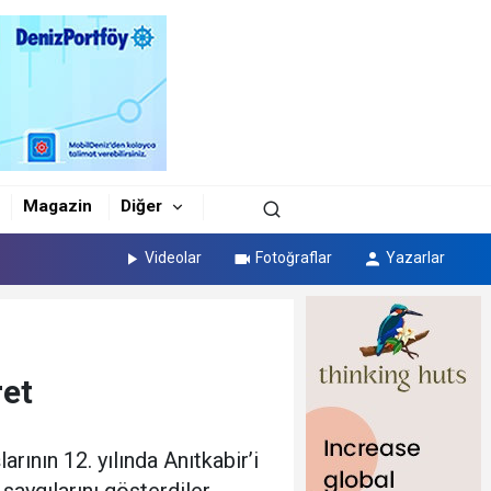
Magazin
Diğer
Videolar
Fotoğraflar
Yazarlar
ret
ının 12. yılında Anıtkabir’i
aygılarını gösterdiler.