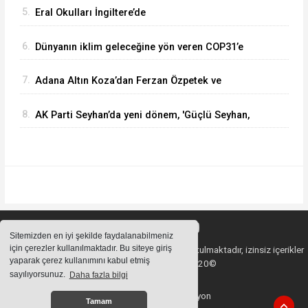
5.
Eral Okulları İngiltere’de
6.
Dünyanın iklim geleceğine yön veren COP31’e
İstanbul Lider Koleji’nden destek
7.
Adana Altın Koza’dan Ferzan Özpetek ve
Vahide Perçin’e Onur Ödülü
8.
AK Parti Seyhan’da yeni dönem, 'Güçlü Seyhan,
güçlü teşkilat'
Sitemizden en iyi şekilde faydalanabilmeniz
için çerezler kullanılmaktadır. Bu siteye giriş
Sitemizde bulunan içeriklerin tüm hakları saklı tutulmaktadır, izinsiz içerikler
yaparak çerez kullanımını kabul etmiş
kullanılamaz. Copyright 2020©
sayılıyorsunuz.
Daha fazla bilgi
Haber Yazılımı:
Web Aksiyon
Tamam