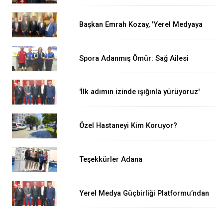
Bayramı Mesajı
Başkan Emrah Kozay, 'Yerel Medyaya
Destek Vermeliyiz'
Spora Adanmış Ömür: Sağ Ailesi
'İlk adımın izinde ışığınla yürüyoruz'
Özel Hastaneyi Kim Koruyor?
Teşekkürler Adana
Yerel Medya Güçbirliği Platformu’ndan
23 Nisan Mesajı