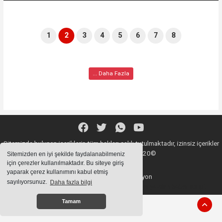
1
2
3
4
5
6
7
8
... Daha Fazla
Sitemizde bulunan içeriklerin tüm hakları saklı tutulmaktadır, izinsiz içerikler
kullanılamaz. Copyright 2020©
Sitemizden en iyi şekilde faydalanabilmeniz
için çerezler kullanılmaktadır. Bu siteye giriş
yaparak çerez kullanımını kabul etmiş
Haber Yazılımı:
Web Aksiyon
sayılıyorsunuz.
Daha fazla bilgi
haber yazılımı
haber paketi
haber scripti
haber yazılım
haber script
Tamam