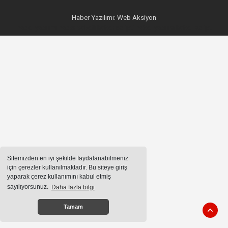
Haber Yazılımı:
Web Aksiyon
haber yazılımı
haber paketi
haber scripti
haber yazılım
haber script
Sitemizden en iyi şekilde faydalanabilmeniz
için çerezler kullanılmaktadır. Bu siteye giriş
yaparak çerez kullanımını kabul etmiş
sayılıyorsunuz.
Daha fazla bilgi
Tamam