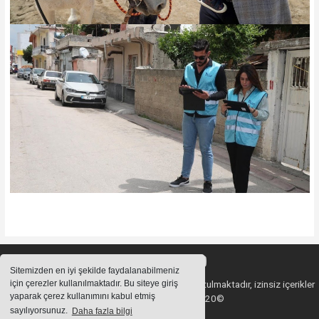
Sitemizden en iyi şekilde faydalanabilmeniz
için çerezler kullanılmaktadır. Bu siteye giriş
Sitemizde bulunan içeriklerin tüm hakları saklı tutulmaktadır, izinsiz içerikler
yaparak çerez kullanımını kabul etmiş
kullanılamaz. Copyright 2020©
sayılıyorsunuz.
Daha fazla bilgi